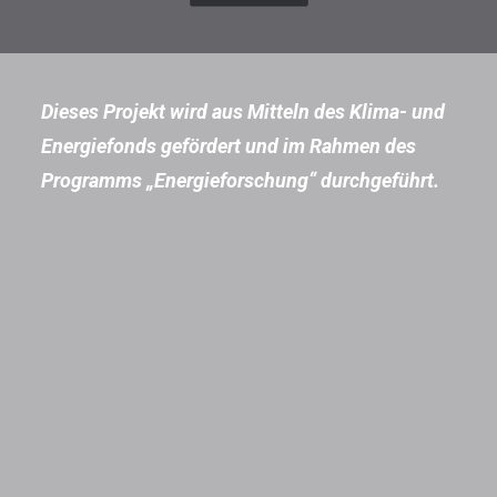
Dieses Projekt wird aus Mitteln des Klima- und
Verminderung von Eisbildung
Energiefonds gefördert und im Rahmen des
Die im Rahmen das Projekts NICE
Programms „Energieforschung“ durchgeführt.
durchgeführten Forschungsarbeiten
zur Verminderung von Eisbildung
durch…
28. April 2023